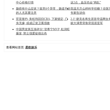
中心价格行情
这2点，血压也会“捣乱”
肠癌有什么症状？留意6个异常，肠道不好
高温天怎么样科学控糖？谷医
的人尤其要注意
专家告诉你
官宣签约, 朱松玮回归CBA, 下家锁定, 广
2-1! 捷克名将生涯首夺温网女
东无缘, 或成辽篮卫冕强敌
妮大满贯背靠背屈居亚军
中国男篮第五场评分! 贺希宁MVP, 杜润旺
爆发, 郭士强爱徒很出色
查看网站首页:
星欧娱乐