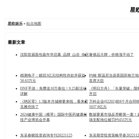
星欧
星欧娱乐
»
站点地图
最新文章
沈阳首届面包嘉年华启幕_品牌_山谷_街区
奢侈品大牌，价格涨不动了
精测电子：赎回3亿元结构性存款并获益
约翰·斯温尼当选英国苏格兰
50.63万元
首席大臣
DNF手游：免费送10万泰拉！9.25新活动
《明日方舟》「矢量突破」限
详解
开启
《绝区零》1.3版本月城柳要来啦，看来星
万科企业(02202)前8个月合
见雅也快了
1637.8亿元
2024健康中国（横琴）国际中医药健康科
数据要素市场反垄断第一案！
技产业博览会开幕
场支配地位被罚约453万元
东吴春晓投资咨询专刊20221125
东吴期货投资策略早参2022112