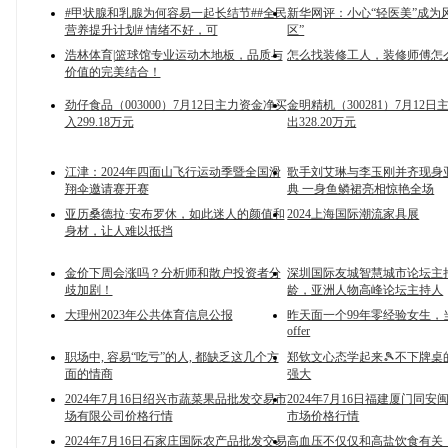
#甲状腺和乳腺为何容易一起长结节##全民
新华网评：小心“轻医美”成为
营养提升计划# 情绪不好，可
区”
浩林体育|篮球馆专业运动木地板，品质与
怎么找装修工人，装修师傅怎
价值的完美结合！
劲仔食品（003000）7月12日主力资金净买
金明精机（300281）7月12
入299.18万元
出328.20万元
江津：2024年四面山飞行运动季暨全国滑
歌手刘艾琳与李玉刚并齐现身
翔伞邀请赛开赛
典 一身鱼鳞裙亮相惊艳全场
亚历桑德拉·安布罗休，如此迷人的颜值和
2024上海国际潮流家具展
身材，让人难以抵挡
金价下周会涨吗？分析师和散户投资者分
深圳国际友城智慧城市论坛主
歧加剧！
龄，亚洲人物高峰论坛主持人
大理州2023年公共体育信息公报
昨天面一个99年零经验女生，
offer
职场中, 容易“吃亏”的人, 都缺乏这几个方
郑钦文心态学起来🎾不下牌桌
面的情商
强大
2024年7月16日绍兴市蔬菜果品批发交易市
2024年7月16日福建厦门同
场有限公司价格行情
市场价格行情
2024年7月16日石家庄国际农产品批发交易
高血压不仅仅和高盐饮食有关