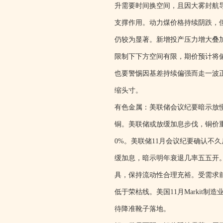
升需要时间换空间，且因大雾封航
支撑作用。动力煤价格持续阴跌，
仍较为显著。新增投产压力增大叠
限制下下方空间有限，期价预计将偏
也要警惕因基差持续偏强而走一波正
缩头寸。
有色金属：美联储会议纪要暗示放
铜。美联储或放缓加息步伐，铜价重心
0%。美联储11月会议纪要确认不
缓加息，暗示明年衰退几率五五开
具，保持流动性合理充裕。受需求前
低于荣枯线。美国11月Markit
待降准靴子落地。