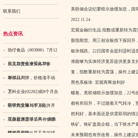
美联储会议纪要暗示放缓加息，国常
联系我们
2022.11.24
宏观金融衍生品:指数或重新转为震
热点资讯
股指期货。周三创业板指下探回升，
劲仔食品（003000）7月12
板块领跌。22日国常会提到适时适
准能够为实体经济复苏提供更多支
日主力资金净买入299.
东吴期货投资策略早参
复，指数重新转为震荡，操作上建
20221123
奢侈品大牌，价格涨不动
黑色系板块: 宏观再释放利好
了
万科企业(02202)前8个月合
螺卷。美联储暗示放缓加息，22
都有所回升，不过随着天气转冷，
同销售金额1637.8亿
歌手刘艾琳与李玉刚并齐
然利好，基本面还是供需双弱的情
现身亚洲音乐盛典 一身鱼
王燊超谈进球：只有徐新
铁矿。铁矿盘面企稳，当下铁水产
鳞裙亮相惊
能传出这种出其不意的球
未来预期也有所改善，操作上建议