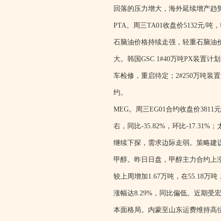
回落的压力增大，海外延续增产趋
PTA。周三TA01收盘价5132元
石脑油价格持续走强，轻重石脑油价
大。韩国GSC 1#40万吨PX装置计
车检修，重启待定；2#250万吨
约。
MEG。周三EG01合约收盘价3811
右，同比-35.82%，环比-17.31
继续下探，需求边际走弱。策略建议
甲醇。昨日日盘，甲醇主力合约上涨0
较上周增加1.67万吨，在55.18万
涨幅达8.29%，同比偏低。近期
本面格局。内蒙至山东运费维持高