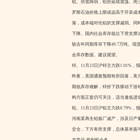
铝。供需两弱，铝价延续震荡。周三伦铝
罗斯石油价格上限或远高于开采成
落，成本端对伦铝的支撑减弱。同
下降。国内社会库存低位下滑支撑沪
较去年同期库存下降49.7万吨。
会库存数据。建议观望。
锌。11月23日沪锌主力跌1.01%，报2
昨夜，美国通胀预期有所回落，美
期低库存难解，锌价下跌驱动下游
构方面正套仍可关注，适当逢低进
铅。11月23日沪铅主力跌0.79%，报1
河南某再生铅炼厂减产，涉及日产量
交仓，下方有所支撑，总体基本面
农产品:套利机会多