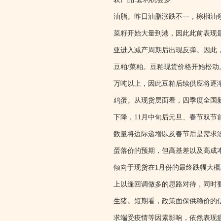
油脂。昨日油脂涨跌不一，棕榈油
菜籽开始大量到港，因此此前表现
亚进入减产周期后出现反弹。因此
豆粕/菜粕。豆粕现货价格开始松动
万吨以上，因此豆粕后续供应将逐渐
鸡蛋。从现货层面看，四季度全国
下降，11月中旬后元旦、春节双节
数量将边际递增以及春节后是需求
蛋落价的预期，但高基差以及高成
倾向于现货在1月份的最终跌幅大
上以逢回调做多的思路对待，同时
生猪。短期看，政策面保供稳价的
求端受疫情等因素影响，依然表现