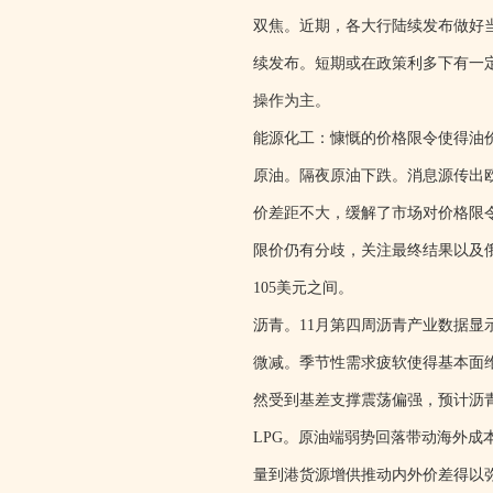
双焦。近期，各大行陆续发布做好
续发布。短期或在政策利多下有一
操作为主。
能源化工：慷慨的价格限令使得油
原油。隔夜原油下跌。消息源传出欧
价差距不大，缓解了市场对价格限
限价仍有分歧，关注最终结果以及俄
105美元之间。
沥青。11月第四周沥青产业数据
微减。季节性需求疲软使得基本面
然受到基差支撑震荡偏强，预计沥
LPG。原油端弱势回落带动海外
量到港货源增供推动内外价差得以