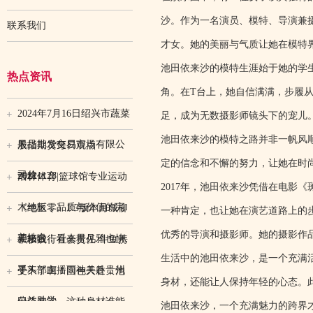
沙。作为一名演员、模特、导演兼
联系我们
才女。她的美丽与气质让她在模特
池田依来沙的模特生涯始于她的学
热点资讯
角。在T台上，她自信满满，步履
2024年7月16日绍兴市蔬菜
足，成为无数摄影师镜头下的宠儿
池田依来沙的模特之路并非一帆风
果品批发交易市场有限公
股指期货每日观点
定的信念和不懈的努力，让她在时
司价
20221128
浩林体育|篮球馆专业运动
2017年，池田依来沙凭借在电影
木地板，品质与价值的完
《绝区零》1.3版本月城柳
一种肯定，也让她在演艺道路上的
优秀的导演和摄影师。她的摄影作
美结合！
要来啦，看来星见雅也快
积极践行社会责任 斗鱼携
生活中的池田依来沙，是一个充满
了
手头部主播雨神共赴贵州
受不了啊！国色天香，池
身材，还能让人保持年轻的心态。
公益助学
田依来沙，这种身材谁能
池田依来沙，一个充满魅力的跨界