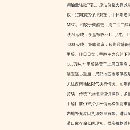
调油量轻微下跌。原油价格支撑减弱，
议：短期震荡保持观望，中长期逢高空
MEG。相较于聚酯链，周二乙二醇走
跌24元/吨，夜盘报收3814元/
4000元/吨。策略建议：短期震荡
甲醇。昨日日盘，甲醇主力合约下跌1.
C85万吨/年甲醇装置于上周日重
装置逐步重启，局部地区市场供应增
关注西南地区限气执行情况。前期
持续，传统下游维持谨慎操作，多
甲醇目前仍维持供应偏宽松但需求
内地补充港口货源数量有限。进口
港口库存偏低的现实。煤炭价格维