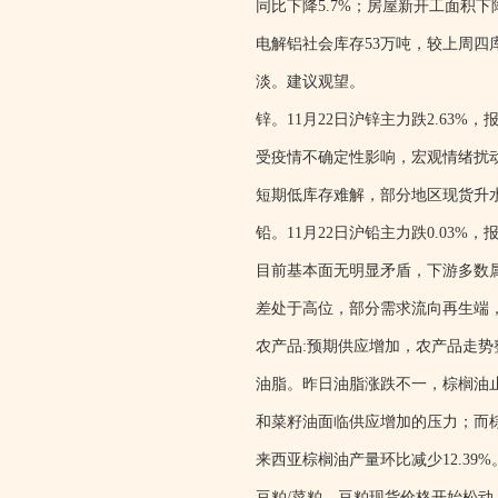
同比下降5.7%；房屋新开工面积下
电解铝社会库存53万吨，较上周四库
淡。建议观望。
锌。11月22日沪锌主力跌2.63%，报2
受疫情不确定性影响，宏观情绪扰
短期低库存难解，部分地区现货升
铅。11月22日沪铅主力跌0.03%，报1
目前基本面无明显矛盾，下游多数
差处于高位，部分需求流向再生端
农产品:预期供应增加，农产品走势
油脂。昨日油脂涨跌不一，棕榈油
和菜籽油面临供应增加的压力；而棕榈
来西亚棕榈油产量环比减少12.3
豆粕/菜粕。豆粕现货价格开始松动