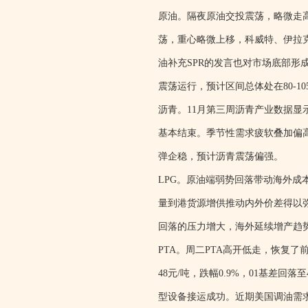
原油。隔夜原油交投震荡，略微走
荡，重心略微上移，科威特、伊拉
油补充SPR的发言也对市场底部
震荡运行，预计区间总体处在80-1
沥青。11月第三周沥青产业数据
基本结束。季节性需求疲软叠加偏
弹企稳，预计沥青震荡偏强。
LPG。原油端弱势回落带动海外
量到港货源增供推动内外价差得以
回落的压力增大，海外延续增产趋
PTA。周二PTA高开低走，恢复了
48元/吨，跌幅0.9%，01基差回落
型设备接运成功。近期美国调油需求