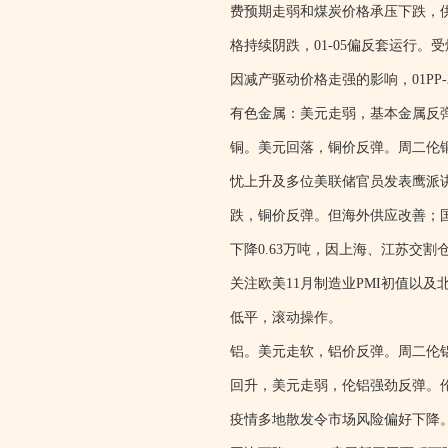
费预期走弱和煤炭价格承压下跌，
格持续阴跌，01-05偏反套运行
因减产驱动价格走强的影响，01PP
有色金属：美元走弱，基本金属反
铜。美元回落，铜价反弹。周二伦铜收涨
忧上升及多位美联储官员发表鹰派
跌，铜价反弹。但海外供应改善；
下降0.63万吨，因上海、江苏交
关注欧美11月制造业PMI初值以
低平，滚动操作。
铝。美元走软，铝价反弹。周二伦铝收涨
回升，美元走弱，伦铝强劲反弹。
疫情多地散发令市场风险偏好下降。1