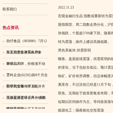
2022.11.23
联系我们
宏观金融衍生品:指数或重新转为震
股指期货。周二指数走势分化，沪
热点资讯
块领跌，个股超3700家下跌。随
劲仔食品（003000）7月12
转为震荡，操作上建议高抛低吸。
黑色系板块:供需双弱
日主力资金净买入299.
东吴期货投资策略早参
螺卷。盘面延续震荡，供需双弱的
20221123
奢侈品大牌，价格涨不动
的变化，当下也处在低位。预计震
了
万科企业(02202)前8个月合
铁矿。矿价有所调整，但总体幅度并不
累库存，不过目前已经是11月下
同销售金额1637.8亿
歌手刘艾琳与李玉刚并齐
双焦。近期处于政策密集发布期，
现身亚洲音乐盛典 一身鱼
王燊超谈进球：只有徐新
短期以区间操作为主。等待政策落
鳞裙亮相惊
能传出这种出其不意的球
能源化工：隔夜能化交投震荡