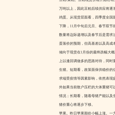
万吨以上，因此豆粕后续供应将逐
鸡蛋。从现货层面看，四季度全国
下降，11月中旬后元旦、春节双节
数量将边际递增以及春节后是需求
蛋落价的预期，但高基差以及高成
倾向于现货在1月份的最终跌幅大
上以逢回调做多的思路对待，同时
生猪。短期看，政策面保供稳价的
求端受疫情等因素影响，依然表现
外如果当前散户压栏的大体重猪可
情况；长期看，随着母猪产能以及
猪价重心将逐步下移。
苹果。昨日苹果期价小幅上涨。一